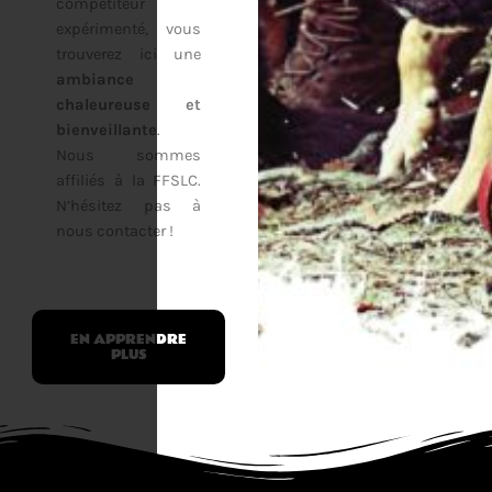
compétiteur
expérimenté, vous
trouverez ici une
ambiance
chaleureuse et
bienveillante
.
Nous sommes
affiliés à la FFSLC.
N’hésitez pas à
nous contacter !
EN APPRENDRE
PLUS