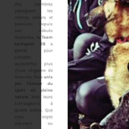
des membres
partageant les
mêmes valeurs et
passions. Depuis
ses débuts
modestes, la
Team
canisport 28
a
grandi pour
compter
aujourd’hui plus
d’une vingtaine de
licenciés, tous
unis
par l’amour du
sport en pleine
nature
avec leurs
compagnons à
quatre pattes. Que
vous soyez
débutant ou