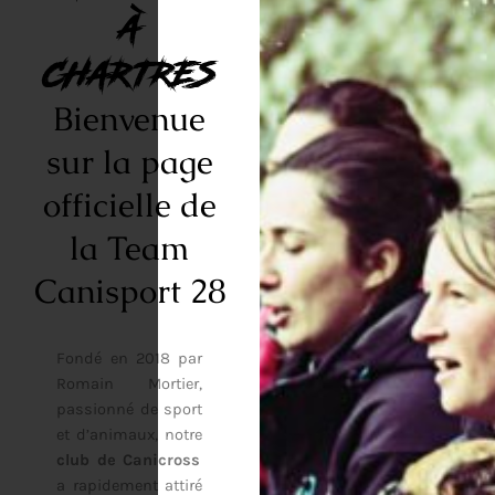
À
CHARTRES
Bienvenue
sur la page
officielle de
la Team
Canisport 28
Fondé en 2018 par
Romain Mortier,
passionné de sport
et d’animaux, notre
club de Canicross
a rapidement attiré